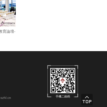
新教育論壇-
手機二維碼
:
szhl.cn