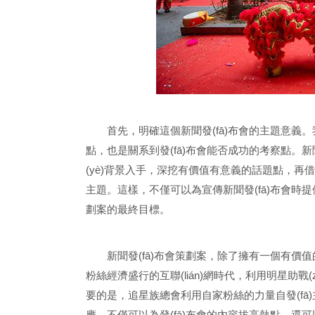
首先，明確這個新聞發(fā)布會的主題意義
點，也是關系到發(fā)布會能否成功的考察點
(yè)背景入手，深挖有價值有意義的話題點，再借
主題。這樣，不僅可以為宣傳新聞發(fā)布
劃案的最終目標。
新聞發(fā)布會策劃案，除了擁有一個有價
粉絲經濟盛行的互聯(lián)網時代，利用明星助
要的是，追星族總會利用自家粉絲的力量自發(fā)
應，不僅可以為發(fā)布會的內容拔高熱點，還可以將