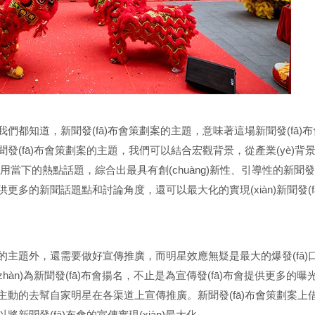
。我們都知道，新聞發(fā)布會策劃案的主題，意味著這場新聞發(fā)
。新聞發(fā)布會策劃案的主題，我們可以結合宏觀背景，從產業(yè)
用當下的熱點話題，綜合出最具有創(chuàng)新性、引導性的新聞發(
會時提供更多的新聞話題點和討論角度，還可以最大化的實現(xiàn)新聞發(
值的主題外，還需要做好宣傳推廣，而明星效應無疑是最大的爆發(fā)
戰(zhàn)為新聞發(fā)布會揚名，不止是為宣傳發(fā)布會提供更多的曝
主動的去幫自家明星在各渠道上宣傳推廣。新聞發(fā)布會策劃案上
新聞發(fā)布會的宣傳實現(xiàn)最大化。