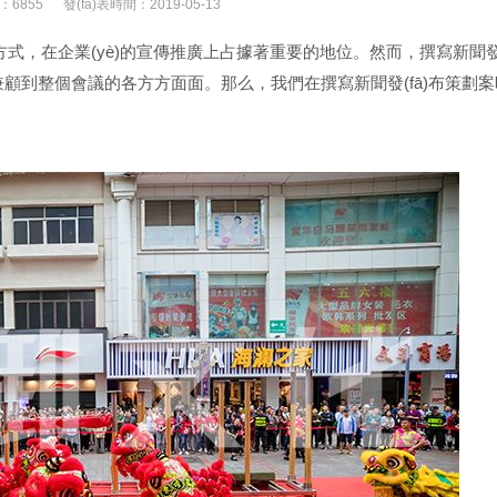
：6855
發(fā)表時間：2019-05-13
式，在企業(yè)的宣傳推廣上占據著重要的地位。然而，撰寫新聞發
整個會議的各方方面面。那么，我們在撰寫新聞發(fā)布策