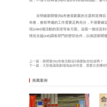
在明確新聞發(fā)布會策劃案的主題和宣傳后
布會，會前準備的工作需要足夠充分，不僅要確定邀請嘉
現(xiàn)場活動的安排等各方面。這樣一個涉
情況去協(xié)調各部門的密切合作，以保證新聞發(
上一篇：
新聞發(fā)布會活動這5個要點你知道嗎？
下一篇：
大型會議策劃場地如何布置，需要注意哪些
推薦案例