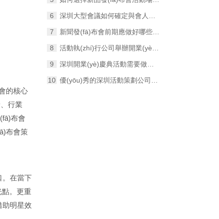
深圳大型會議如何確定與會人員的名單及人數？
新聞發(fā)布會前期應做好哪些準備工作？
活動執(zhí)行公司舉辦開業(yè)慶典活動期間要做好哪幾項工作？
深圳開業(yè)慶典活動需要做好哪些安全保障工作？
優(yōu)秀的深圳活動策劃公司能給企業(yè)帶來什么幫助？
布會的核心
背景、行業
fā)布會
fā)布會策
口。在當下
光點。更重
借助明星效