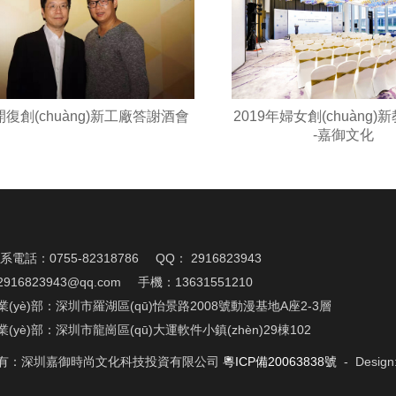
復創(chuàng)新工廠答謝酒會
2019年婦女創(chuàng)
-嘉御文化
n)系電話：0755-82318786
QQ： 2916823943
16823943@qq.com
手機：13631551210
(yè)部：深圳市羅湖區(qū)怡景路2008號動漫基地A座2-3層
(yè)部：深圳市龍崗區(qū)大運軟件小鎮(zhèn)29棟102
有：深圳嘉御時尚文化科技投資有限公司
粵ICP備20063838號
- Design