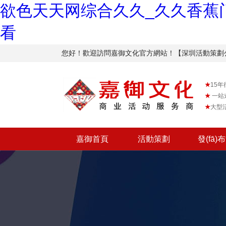
欲色天天网综合久久_久久香蕉门
看
您好！歡迎訪問嘉御文化官方網站！【深圳活動策
★
15年
★
一站
★
大型
嘉御首頁
活動策劃
發(fā)