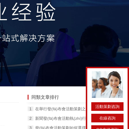
同類文章排行
活動策劃咨詢
在舉行發(fā)布會活動策劃之前必須先要了解以下5點發(fā)布會的核心流程
在線咨詢
新聞發(fā)布會活動執(zhí)行環(huán)節(jié)要做好哪些管理工作？
發(fā)布會活動策劃如何選擇適合的場地，有哪些方法？