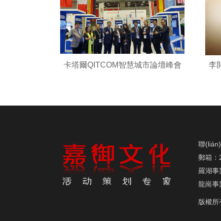
卡塔爾QITCOM智慧城市論壇峰會
李開
聯(liá
郵箱：29
羅湖事業
龍崗事業
版權所