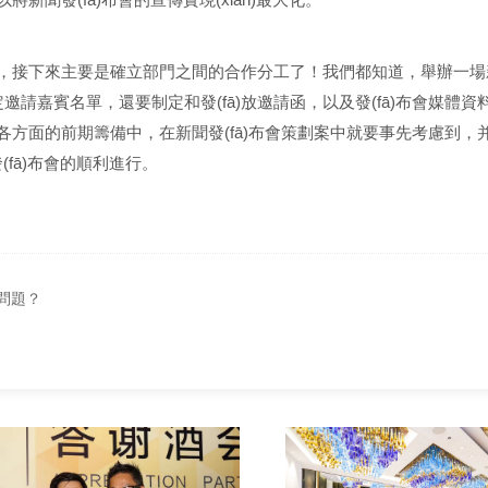
，接下來主要是確立部門之間的合作分工了！我們都知道，舉辦一場新
賓名單，還要制定和發(fā)放邀請函，以及發(fā)布會媒體
及到各方面的前期籌備中，在新聞發(fā)布會策劃案中就要事先考慮到
fā)布會的順利進行。
問題？