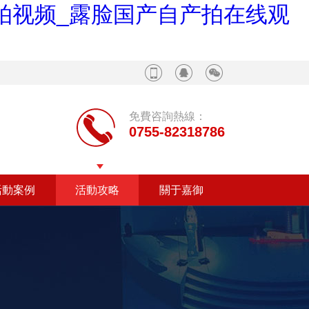
自拍视频_露脸国产自产拍在线观
免費咨詢熱線：
0755-82318786
活動案例
活動攻略
關于嘉御