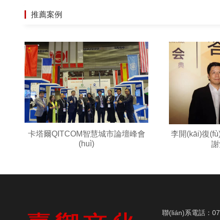
推薦案例
卡塔爾QITCOM智慧城市論壇峰會
李開(kāi)復(f
(huì)
謝
聯(lián)系電話：07