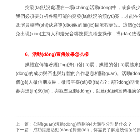
突發(fā)狀況處理在一場(chǎng)活動(dòng)中，或多或少都會(h
我們必須要分析各種可能的突發(fā)狀況的預(yù)案，才能在活動(dòng)
及演員臨時(shí)缺席導(dǎo)致的節(jié)目流程更改。這個(gè)
免出現(xiàn)主持人和燈光音響按原流程去操作，導(dǎo)致現(x
6、活動(dòng)宣傳效果怎么樣
媒體宣傳隨著經(jīng)濟(jì)發(fā)展，媒體的發(fā)展越
(dòng)的成功與否也與媒體的合作息息相關(guān)。活動(dòng)
個(gè)人微信朋友圈，微博平臺(tái)發(fā)布?；顒?dòng
參與進(jìn)來(lái)，與觀眾互動(dòng)，以達(dá)到宣傳推
上一篇：
公關(guān)活動(dòng)策劃的4大類型分別是什么？
下一篇：
成功搭建活動(dòng)舞臺(tái)，你需要了解這幾個(gè)原