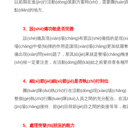
以前期在進(jìn)行活動(dòng)策劃方案時(shí)，需要團(tuán)
點(diǎn)的地方。
3、設(shè)備功能是否完善
設(shè)備及現(xiàn)場(chǎng)布置設(shè)備指的是現(
場(chǎng)中發(fā)揮的作用是讓現(xiàn)場(chǎng)更加炫麗
備出現(xiàn)問(wèn)題了，那其結(jié)果就是整場(chǎng)
(shí)候一定要注意，在活動(dòng)開(kāi)始之前要排查各種問(w
4、細(xì)節(jié)細(xì)節(jié)是否執(zhí)行到位
團(tuán)隊(duì)執(zhí)行在活動(dòng)現(xiàn)場(ch
整個(gè)執(zhí)行團(tuán)隊(duì)人員之間的充分配合。在
(jìn)場(chǎng)接待、節(jié)目與節(jié)目之間的銜接等等
5、處理突發(fā)狀況的能力