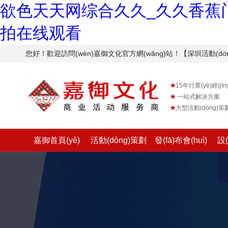
欲色天天网综合久久_久久香蕉门
拍在线观看
您好！歡迎訪問(wèn)嘉御文化官方網(wǎng)站！【深圳活
★
15年行業(yè)經(jīng
★
一站式解決方案
★
大型活動(dòng)
嘉御首頁(yè)
活動(dòng)策劃
發(fā)布會(huì)
設