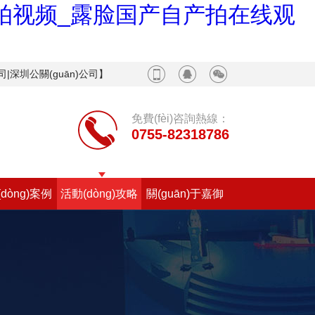
自拍视频_露脸国产自产拍在线观
司|深圳公關(guān)公司】
免費(fèi)咨詢熱線：
0755-82318786
dòng)案例
活動(dòng)攻略
關(guān)于嘉御