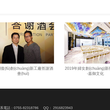
復(fù)創(chuàng)新工廠答謝酒
2019年婦女創(chuàng)
會(huì)
-嘉御文化
n)系電話：0755-82318786
QQ： 2916823943