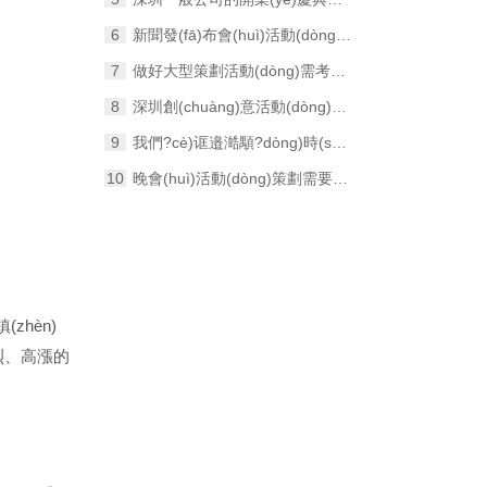
新聞發(fā)布會(huì)活動(dòng)策劃最重要的幾個(gè)流程
做好大型策劃活動(dòng)需考慮如下策劃工作！
深圳創(chuàng)意活動(dòng)策劃是從哪些方面布局的？
我們?cè)诓邉澔顒?dòng)時(shí)要注意以下幾點(diǎn)
晚會(huì)活動(dòng)策劃需要提前做好哪些應(yīng)對(duì)措施？
鎮(zhèn)
眾熱烈、高漲的