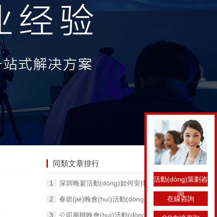
同類文章排行
活動(dòng)策劃咨
深圳晚宴活動(dòng)如何安排，給你推薦5個(gè)節(jié)目！
詢
在線咨詢
春節(jié)晚會(huì)活動(dòng)策劃的流程和注意事項(xiàng)！
公司舉辦晚會(huì)活動(dòng)策劃有哪個(gè)主要流程？