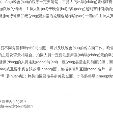
場(chǎng)晚會(huì)的程序一定要清楚，主持人的出場(chǎng)要端莊穩(w
dòng)觀眾的情緒，主持人對(duì)于晚會(huì)活動(dòng)起到穿針引
(jìn)行隨機(jī)應(yīng)變的靈活處理也是考驗(yàn)一個(gè)主持人實
)從不同角度和時(shí)間拍照，可以反映晚會(huì)的各方面工作。晚會(
的主題及背景相融合。拍攝人員一定要注意舞臺(tái)場(chǎng)景的
(dòng)的人員走動(dòng)時(shí)，應(yīng)盡量走到前面拍攝
導(dǎo)或重要來賓交談的場(chǎng)面，包括寒暄和互贈(zèng)名片
ng)所和環(huán)境；舞美拍攝要盡善盡美及全面。才能將整場(chǎng)晚會
哪些內(nèi)容？
īng)對(duì)措施？