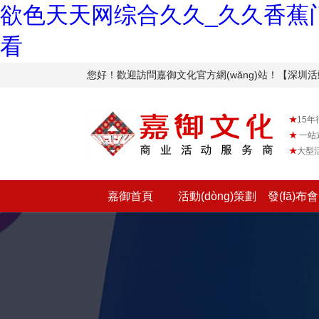
欲色天天网综合久久_久久香蕉门
看
您好！歡迎訪問嘉御文化官方網(wǎng)站！【深圳活
★
15年行
★
一站
★
大型活
嘉御首頁
活動(dòng)策劃
發(fā)布會(