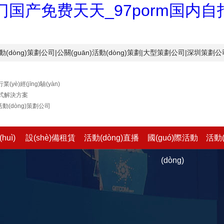
国产免费天天_97porm国内
動(dòng)策劃公司|公關(guān)活動(dòng)策劃|大型策劃公司|深圳策劃公
業(yè)經(jīng)驗(yàn)
式解決方案
動(dòng)策劃公司
huì)
設(shè)備租賃
活動(dòng)直播
國(guó)際活動
活動(
(dòng)