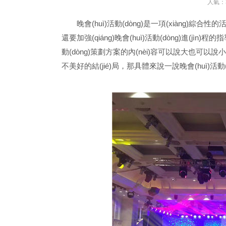
人氣：3
晚會(huì)活動(dòng)是一項(xiàng)綜合性的活動(
還要加強(qiáng)晚會(huì)活動(dòng)進(jìn)
動(dòng)策劃方案的內(nèi)容可以說大也可以說小
不美好的結(jié)局，那具體來說一說晚會(huì)活動