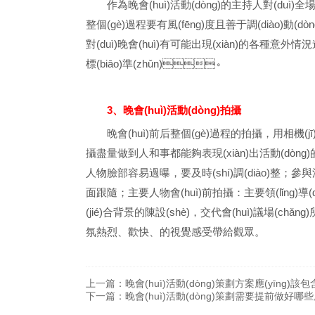
作為晚會(huì)活動(dòng)的主持人對(duì)全
整個(gè)過程要有風(fēng)度且善于調(diào)動(
對(duì)晚會(huì)有可能出現(xiàn)的各種意外情況進
標(biāo)準(zhǔn)。
3、晚會(huì)活動(dòng)拍攝
晚會(huì)前后整個(gè)過程的拍攝，用相機(jī
攝盡量做到人和事都能夠表現(xiàn)出活動(dòng)
人物臉部容易過曝，要及時(shí)調(diào)整；參與活動
面跟隨；主要人物會(huì)前拍攝：主要領(lǐng)
(jié)合背景的陳設(shè)，交代會(huì)議場(chǎ
氛熱烈、歡快、的視覺感受帶給觀眾。
上一篇：
晚會(huì)活動(dòng)策劃方案應(yīng)該包含
下一篇：
晚會(huì)活動(dòng)策劃需要提前做好哪些應(y