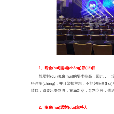
1、晚會(huì)開場(chǎng)節(jié)目
觀眾對(duì)晚會(huì)的要求較高，因此，一場(chǎ
得住場(chǎng)；并且緊扣主題，不能與晚會(hu
情緒；還要出奇制勝，充滿新意，意料之外，帶
2、晚會(huì)選對(duì)主持人