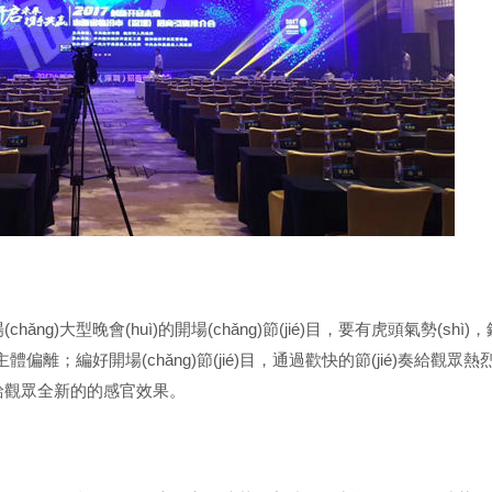
ng)大型晚會(huì)的開場(chǎng)節(jié)目，要有虎頭氣勢(shì)，
ì)主體偏離；編好開場(chǎng)節(jié)目，通過歡快的節(jié)奏給觀
給觀眾全新的的感官效果。