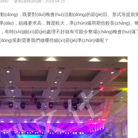
940
發(fā)表時(shí)間：2019-04-15
dòng)，既要對(duì)晚會(huì)活動(dòng)的節(jié)目、形式
程的指導(dǎo)，組織要求高，難度較大，準(zhǔn)備周期也較長(zhǎng)。晚
，有時(shí)細(xì)節(jié)處理不好就有可能令整場(chǎng)晚會(huì)落
(dòng)策劃需要我們做哪些細(xì)節(jié)準(zhǔn)備呢？