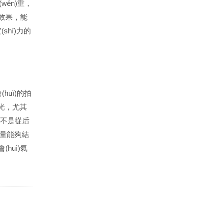
ěn)重，
線的效果，能
(shí)力的
huì)的拍
曝光，尤其
，而不是從后
，盡量能夠結
(huì)氣