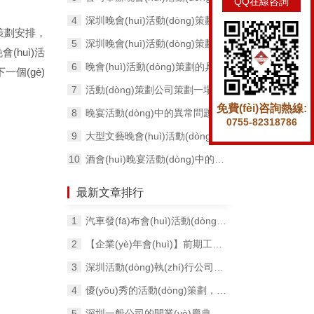
QQ在線咨詢
深圳晚會(huì)活動(dòng)策劃如何安排彩排？
等提前策劃安排，
深圳晚會(huì)活動(dòng)策劃需要注意的細(xì)節(jié)工作
會(huì)活
晚會(huì)活動(dòng)策劃的具體時(shí)間安排與相關(guān)流程
下一個(gè)
活動(dòng)策劃公司策劃一場(chǎng)晚會(huì)前需要做的準(zhǔn)備工作？
免費(fèi)咨詢熱線:
晚宴活動(dòng)中的異常問題如何處理？
0755-82318786
大型文藝晚會(huì)活動(dòng)策劃的內(nèi)容包含哪幾個(gè)？
酒會(huì)晚宴活動(dòng)中的突發(fā)狀況如何處理？
最新文章排行
汽車發(fā)布會(huì)活動(dòng)前期要做好哪些預(yù)熱工作？
【企業(yè)年會(huì)】前期工作如何實(shí)施，如何推進(jìn)？
深圳活動(dòng)執(zhí)行公司如何成功做好一次促銷活動(dòng)?
優(yōu)秀的活動(dòng)策劃，需要考慮這4個(gè)內(nèi)容！
深圳一般公司的開業(yè)慶典活動(dòng)前期如何籌備？