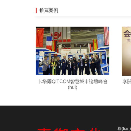
推薦案例
卡塔爾QITCOM智慧城市論壇峰會
李開
(huì)
聯(liá