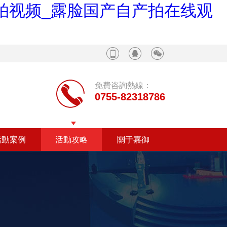
自拍视频_露脸国产自产拍在线观
免費咨詢熱線：
0755-82318786
活動案例
活動攻略
關于嘉御