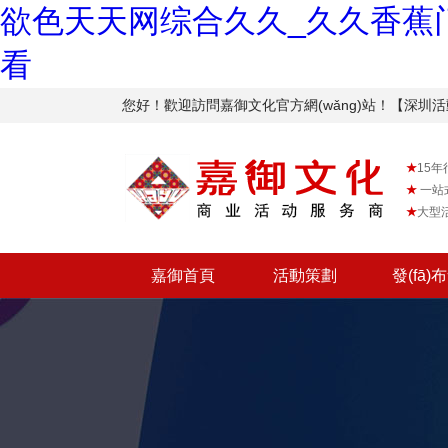
欲色天天网综合久久_久久香蕉门
看
您好！歡迎訪問嘉御文化官方網(wǎng)站
★
15年行
★
一站
★
大型
嘉御首頁
活動策劃
發(fā)