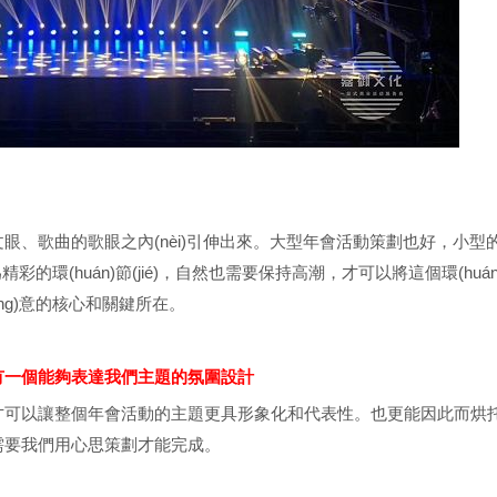
、歌曲的歌眼之內(nèi)引伸出來。大型年會活動策劃也好，小
精彩的環(huán)節(jié)，自然也需要保持高潮，才可以將這個環(huán)節
ng)意的核心和關鍵所在。
有一個能夠表達我們主題的氛圍設計
可以讓整個年會活動的主題更具形象化和代表性。也更能因此而烘
需要我們用心思策劃才能完成。