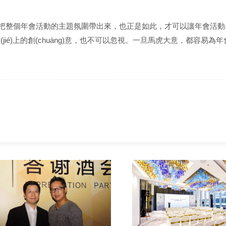
，才能夠把整個年會活動的主題氛圍帶出來，也正是如此，才可以讓年會活
huán)節(jié)上的創(chuàng)意，也不可以忽視。一旦馬虎大意，都容易