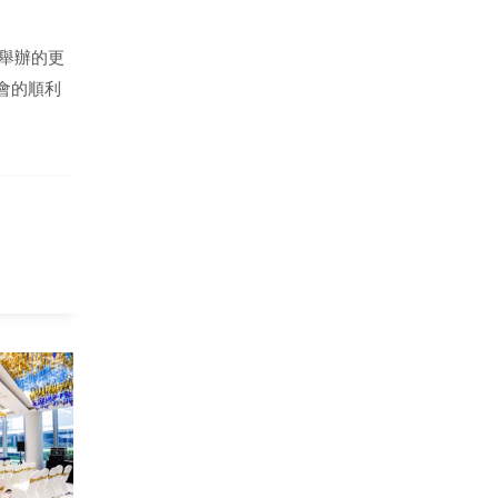
動舉辦的更
為年會的順利