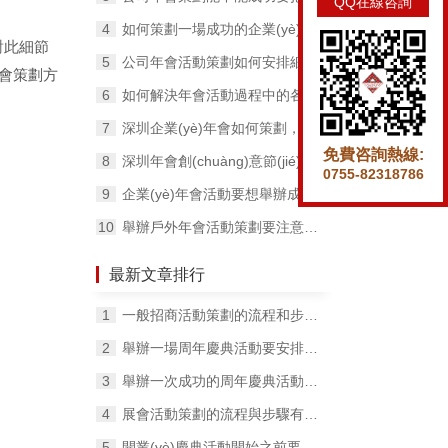
QQ在線咨詢
如何策劃一場成功的企業(yè)年會，提高年會水準的技巧有哪些？
們對此細節
公司年會活動策劃如何安排細節(jié)工作？
的年會策劃方
如何解決年會活動過程中的各種麻煩事？
深圳企業(yè)年會如何策劃，有哪些步驟？
免費咨詢熱線:
深圳年會創(chuàng)意節(jié)目有哪幾個好推薦？
0755-82318786
企業(yè)年會活動要想舉辦成功，這幾點不能忽視！
舉辦戶外年會活動策劃要注意哪幾個問題？
最新文章排行
一般招商活動策劃的流程和步驟有哪些？
舉辦一場周年慶典活動要安排好哪些工作內(nèi)容？
舉辦一次成功的周年慶典活動需要長時間的精心準備
展會活動策劃的流程與步驟有哪些？
開業(yè)慶典活動開始之前要做好哪些工作？