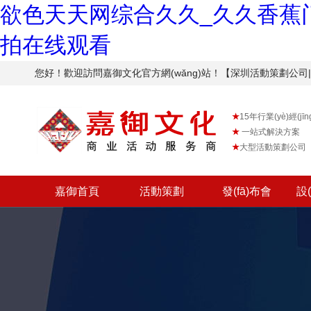
欲色天天网综合久久_久久香蕉门
拍在线观看
您好！歡迎訪問嘉御文化官方網(wǎng)站！【深圳活動策劃公司|公
★
15年行業(yè)經(jīn
★
一站式解決方案
★
大型活動策劃公司
嘉御首頁
活動策劃
發(fā)布會
設