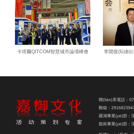
卡塔爾QITCOM智慧城市論壇峰會
李開復(fù)創(
聯(lián)系電話：07
郵箱：291682394
羅湖事業(yè)部：
龍崗事業(yè)部：深