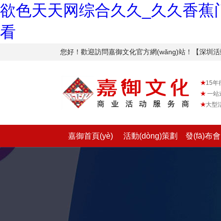
欲色天天网综合久久_久久香蕉门
看
您好！歡迎訪問嘉御文化官方網(wǎng)站！【深圳活動(d
★
15年行
★
一站
★
大型活
嘉御首頁(yè)
活動(dòng)策劃
發(fā)布會(