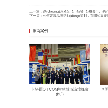
上一篇：
創(chuàng)意產(chǎn)品發(fā)布會(huì
下一篇：
如何定義品牌活動(dòng)策劃，有哪些重
推薦案例
卡塔爾QITCOM智慧城市論壇峰會
李開
(huì)