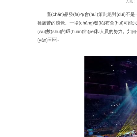
人氣：2
產(chǎn)品發(fā)布會(huì)策劃絕對(duì)不是
種痛苦的感覺。一場(chǎng)發(fā)布會(huì)可
(wú)數(shù)的環(huán)節(jié)和人員的努力。如何
(yàn)。