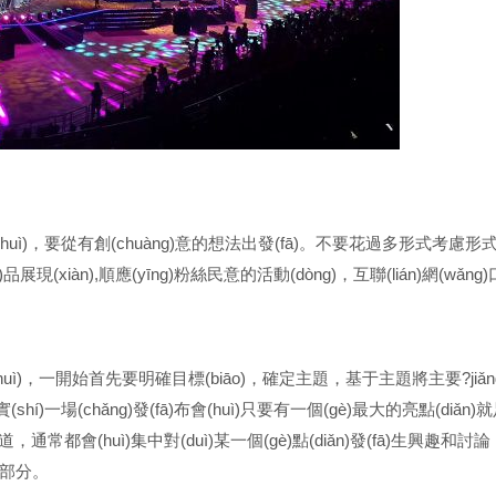
uì)，要從有創(chuàng)意的想法出發(fā)。不要花過多形式考慮形式
在產(chǎn)品展現(xiàn),順應(yīng)粉絲民意的活動(dòng)，互聯(lián)網(wǎ
(huì)，一開始首先要明確目標(biāo)，確定主題，基于主題將主要?jiǎn
shí)一場(chǎng)發(fā)布會(huì)只要有一個(gè)最大的亮點(diǎn)就足夠
，通常都會(huì)集中對(duì)某一個(gè)點(diǎn)發(fā)生興趣和討論
分。