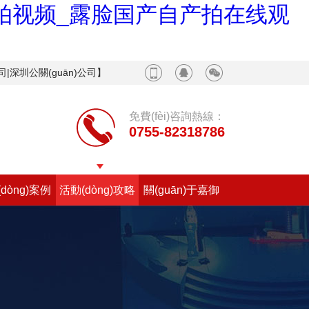
自拍视频_露脸国产自产拍在线观
|深圳公關(guān)公司】
免費(fèi)咨詢熱線：
0755-82318786
dòng)案例
活動(dòng)攻略
關(guān)于嘉御