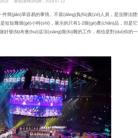
619
發(fā)表時(shí)間：2019-07-22
一件簡(jiǎn)單容易的事情。不當(dāng)負(fù)責(zé)人員，是沒辦法體會
能只是短短幾個(gè)小時(shí)，展示的只有1-2個(gè)產(chǎn)品，但
做好發(fā)布會(huì)這項(xiàng)復(fù)雜的工作，相信是對(duì)你