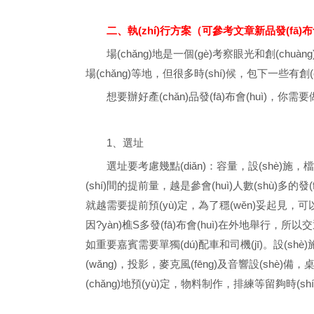
二、執(zhí)行方案（可參考文章新品發(fā)布會
場(chǎng)地是一個(gè)考察眼光和創(chuàng
場(chǎng)等地，但很多時(shí)候，包下一些有創(
想要辦好產(chǎn)品發(fā)布會(huì)，你需
1、選址
選址要考慮幾點(diǎn)：容量，設(shè)施，檔次
(shí)間的提前量，越是參會(huì)人數(shù)多的發(
就越需要提前預(yù)定，為了穩(wěn)妥起見，
因?yàn)樵S多發(fā)布會(huì)在外地舉行，
如重要嘉賓需要單獨(dú)配車和司機(jī)。設(shè)施，
(wǎng)，投影，麥克風(fēng)及音響設(shè)備
(chǎng)地預(yù)定，物料制作，排練等留夠時(shí