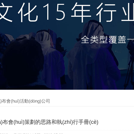
ā)布會(huì)活動(dòng)公司
ā)布會(huì)策劃的思路和執(zhí)行手冊(cè)