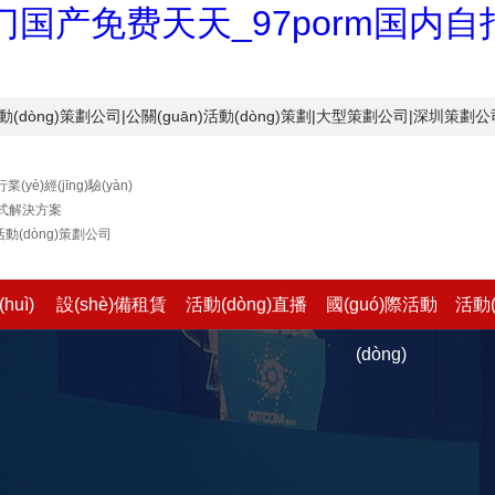
国产免费天天_97porm国内
òng)策劃公司|公關(guān)活動(dòng)策劃|大型策劃公司|深圳策劃公司
業(yè)經(jīng)驗(yàn)
式解決方案
動(dòng)策劃公司
huì)
設(shè)備租賃
活動(dòng)直播
國(guó)際活動
活動(
(dòng)