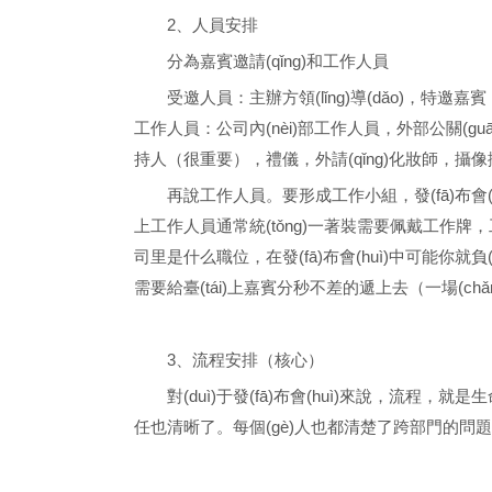
2、人員安排
分為嘉賓邀請(qǐng)和工作人員
受邀人員：主辦方領(lǐng)導(dǎo)，特邀
工作人員：公司內(nèi)部工作人員，外部公關(guā
持人（很重要），禮儀，外請(qǐng)化妝師，攝像攝影
再說工作人員。要形成工作小組，發(fā)布會(huì)前
上工作人員通常統(tǒng)一著裝需要佩戴工作牌，工
司里是什么職位，在發(fā)布會(huì)中可能你就負(fù)責
需要給臺(tái)上嘉賓分秒不差的遞上去（一場(chǎng)完美
3、流程安排（核心）
對(duì)于發(fā)布會(huì)來說，流程，就
任也清晰了。每個(gè)人也都清楚了跨部門的問題要