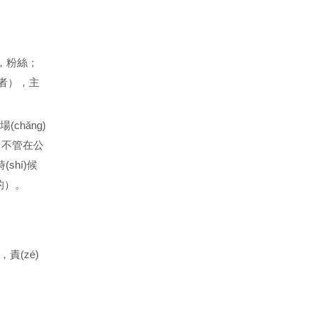
粉絲；
演者），主
(chǎng)
人，不管在公
(shí)候
。
，責(zé)