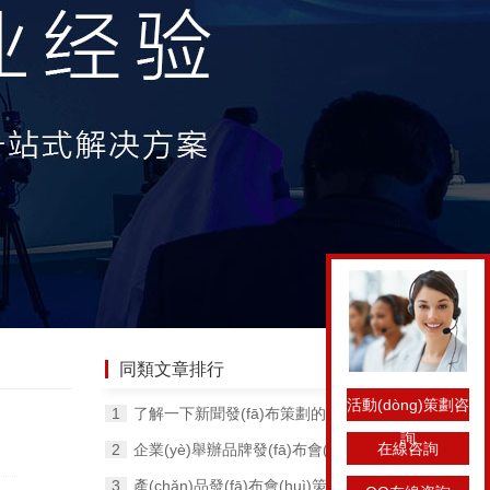
同類文章排行
活動(dòng)策劃咨
了解一下新聞發(fā)布策劃的3大要點(diǎn)吧！
詢
在線咨詢
企業(yè)舉辦品牌發(fā)布會(huì)活動(dòng)有哪些促進(jìn)作用？
產(chǎn)品發(fā)布會(huì)策劃的目標(biāo)和任務(wù)有哪些？