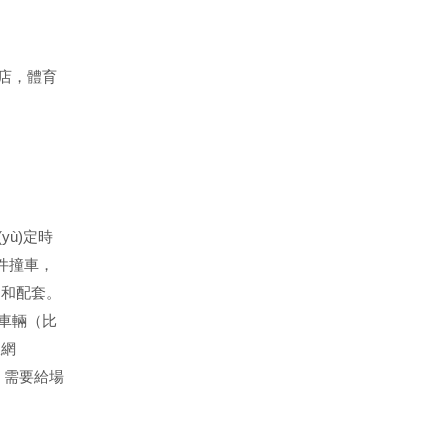
，酒店，體育
預(yù)定時
車，
通，和配套。
送車輛（比
線網
輸。需要給場