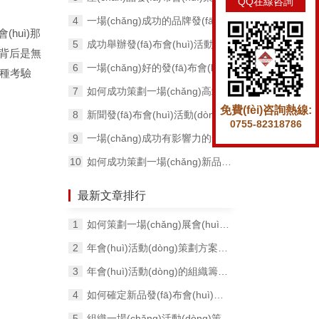
QQ在線咨詢
一場(chǎng)成功的品牌發(fā)布會(huì)包含哪幾個(gè)要素？
(huì)那
成功舉辦發(fā)布會(huì)活動(dòng)，你要知道這幾個(gè)方法。
是它背后是無
一場(chǎng)好的發(fā)布會(huì)應(yīng)該要有什么樣的方針？
的一種考驗
如何成功策劃一場(chǎng)高端的發(fā)布會(huì)活動(dòng)？
免費(fèi)咨詢熱線:
新聞發(fā)布會(huì)活動(dòng)場(chǎng)地如何選擇，要綜合考慮哪些因素？
0755-82318786
一場(chǎng)成功有影響力的發(fā)布會(huì)是如何策劃的？
如何成功策劃一場(chǎng)新品發(fā)布會(huì)，有哪些注意事項(xiàng)？
最新文章排行
如何策劃一場(chǎng)展會(huì)，具體有哪些步驟和流程？
年會(huì)活動(dòng)策劃方案應(yīng)該怎么寫？
年會(huì)活動(dòng)的組織籌備工作如何做？
如何確定新品發(fā)布會(huì)活動(dòng)的日期？
組織一場(chǎng)活動(dòng)策劃，需要經(jīng)歷哪些過程？