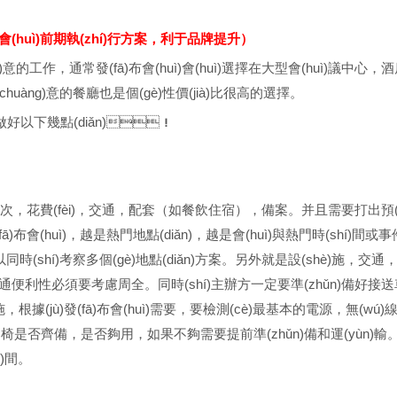
(huì)前期執(zhí)行方案，利于品牌提升）
)意的工作，通常發(fā)布會(huì)會(huì)選擇在大型會(huì)議中心
chuàng)意的餐廳也是個(gè)性價(jià)比很高的選擇。
要做好以下幾點(diǎn)！
，花費(fèi)，交通，配套（如餐飲住宿），備案。并且需要打出
fā)布會(huì)，越是熱門地點(diǎn)，越是會(huì)與熱門時(shí)間或事件撞
可以同時(shí)考察多個(gè)地點(diǎn)方案。另外就是設(shè)施，交
所以交通便利性必須要考慮周全。同時(shí)主辦方一定要準(zhǔn)備好接
根據(jù)發(fā)布會(huì)需要，要檢測(cè)最基本的電源，無(wú)
，桌椅是否齊備，是否夠用，如果不夠需要提前準(zhǔn)備和運(yùn)
)間。