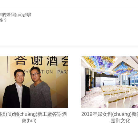
)操作的幾個(gè)步驟
要性？
復(fù)創(chuàng)新工廠答謝酒
2019年婦女創(chuàng)
會(huì)
-嘉御文化