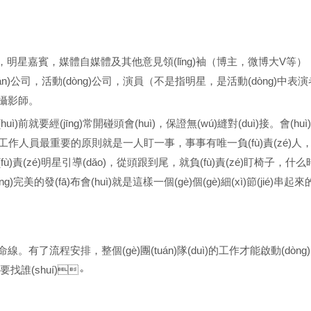
嘉賓，明星嘉賓，媒體自媒體及其他意見領(lǐng)袖（博主，微博大V等），
n)公司，活動(dòng)公司，演員（不是指明星，是活動(dòng)中表
師。
就要經(jīng)常開碰頭會(huì)，保證無(wú)縫對(duì)接。會(huì)場
作人員最重要的原則就是一人盯一事，事事有唯一負(fù)責(zé)
(zé)明星引導(dǎo)，從頭跟到尾，就負(fù)責(zé)盯椅子，什么時
的發(fā)布會(huì)就是這樣一個(gè)個(gè)細(xì)節(jié)串起來的）
是生命線。有了流程安排，整個(gè)團(tuán)隊(duì)的工作才能啟動(dòng)
找誰(shuí)。