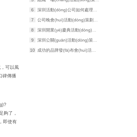
深圳活動(dòng)公司如何處理活動(dòng)中的突發(fā)事件？
公司晚會(huì)活動(dòng)策劃前后期的準(zhǔn)備工作
深圳開業(yè)慶典活動(dòng)如何選擇活動(dòng)主持人？
深圳公關(guān)活動(dòng)策劃與執(zhí)行的基本常識(shí)
成功的品牌發(fā)布會(huì)活動(dòng)能為企業(yè)帶來哪些收益？
，可以風
ng)口碑傳播
g)?
了，
，即使有