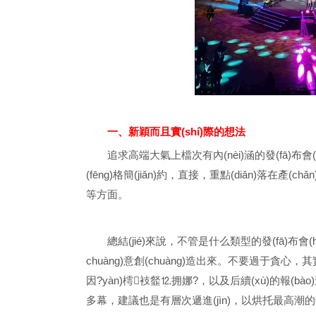
一、新穎而且實(shí)際的想法
追求高端大氣上檔次有內(nèi)涵的發(fā)布會(h
(fēng)格簡(jiǎn)約，直接，重點(diǎn)落
等方面。
總結(jié)來說，不管是什么類型的發(fā)布會
chuàng)意創(chuàng)造出來。不要過于貪心，其實(
因?yàn)樗衼韰⒓拥娜?，以及后續(xù)的報(bào)道
多幕，建議也是有層次遞進(jìn)，以烘托最高潮的部